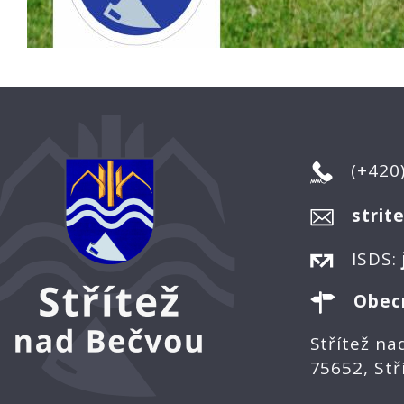
(+420
strit
ISDS:
Obec
Střítež na
75652, Stř