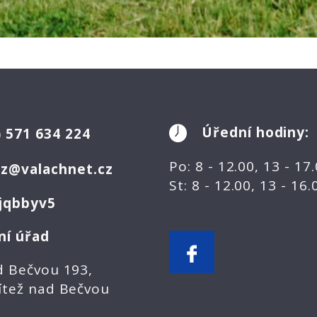
Úřední hodiny:
)
571 634 224
Po: 8 - 12.00, 13 - 17
ez@valachnet.cz
St: 8 - 12.00, 13 - 16
jqbbyv5
ní úřad
d Bečvou 193,
ítež nad Bečvou