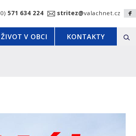
20)
571 634 224
stritez@
valachnet.cz
ŽIVOT V OBCI
KONTAKTY