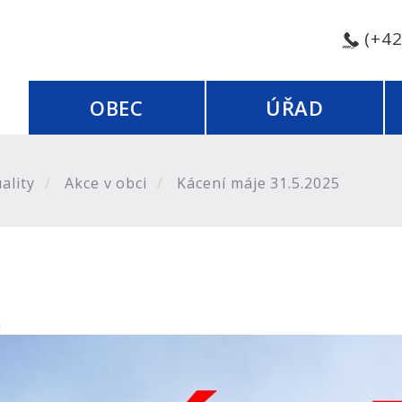
(+4
OBEC
ÚŘAD
ality
Akce v obci
Kácení máje 31.5.2025
i