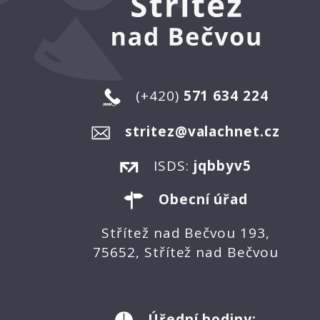
(+420)
571 634 224
stritez@valachnet.cz
ISDS:
jqbbyv5
Obecní úřad
Střítež nad Bečvou 193,
75652, Střítež nad Bečvou
Úřední hodiny: