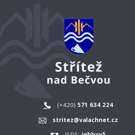
(+420)
571 634 224
stritez@valachnet.cz
ISDS:
jqbbyv5