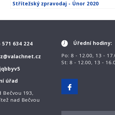
Střítežský zpravodaj - Únor 2020
Úřední hodiny:
)
571 634 224
Po: 8 - 12.00, 13 - 17
ez@valachnet.cz
St: 8 - 12.00, 13 - 16
jqbbyv5
ní úřad
d Bečvou 193,
ítež nad Bečvou