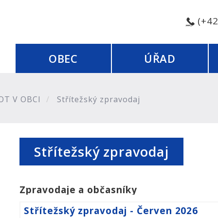
(+4
OBEC
ÚŘAD
OT V OBCI
Střítežský zpravodaj
Střítežský zpravodaj
Zpravodaje a občasníky
Střítežský zpravodaj - Červen 2026