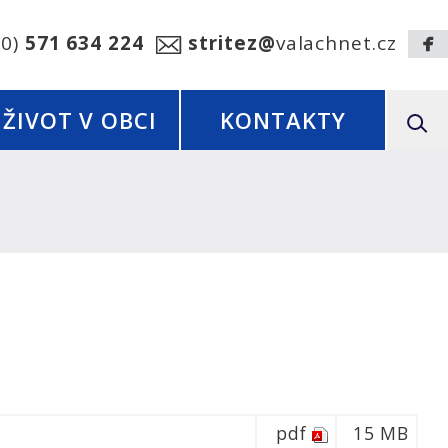
20)
571 634 224
stritez@
valachnet.cz
ŽIVOT V OBCI
KONTAKTY
pdf
15 MB