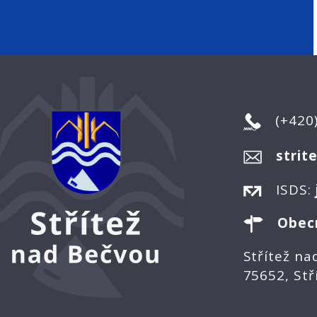
(+420
strit
ISDS:
Obec
Střítež na
75652, Stř