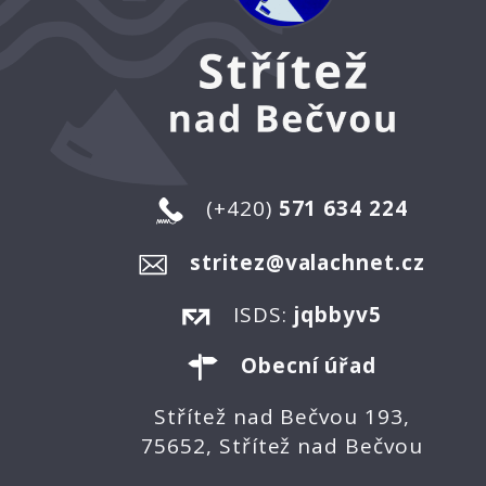
(+420)
571 634 224
stritez@valachnet.cz
ISDS:
jqbbyv5
Obecní úřad
Střítež nad Bečvou 193,
75652, Střítež nad Bečvou