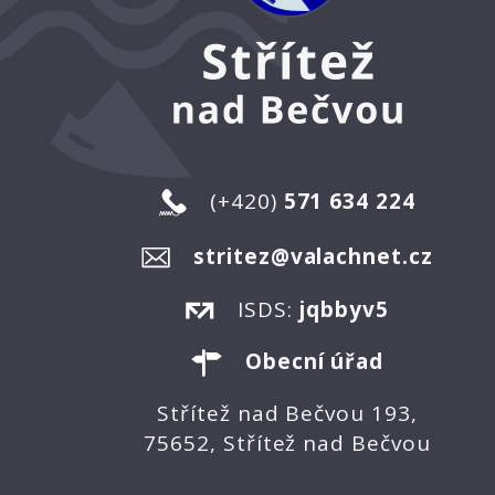
(+420)
571 634 224
stritez@valachnet.cz
ISDS:
jqbbyv5
Obecní úřad
Střítež nad Bečvou 193,
75652, Střítež nad Bečvou