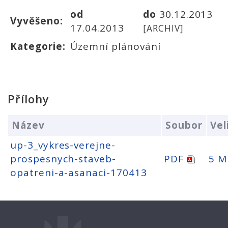
od
do
30.12.2013
Vyvěšeno:
17.04.2013
[ARCHIV]
Kategorie:
Územní plánování
Přílohy
Název
Soubor
Vel
up-3_vykres-verejne-
prospesnych-staveb-
PDF
5 M
opatreni-a-asanaci-170413