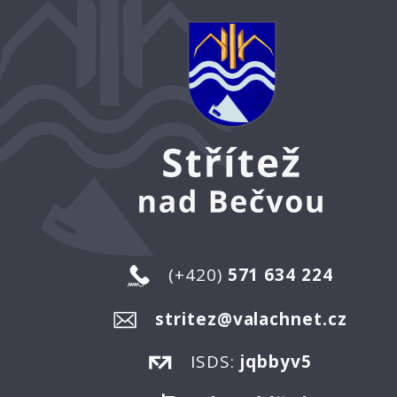
(+420)
571 634 224
stritez@valachnet.cz
ISDS:
jqbbyv5