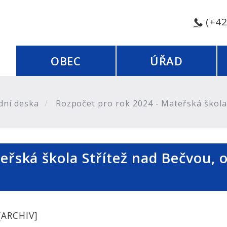
(+4
OBEC
ÚŘAD
dní deska
Rozpočet pro rok 2024 - Mateřská škola 
eřská škola Střítež nad Bečvou, 
[ARCHIV]