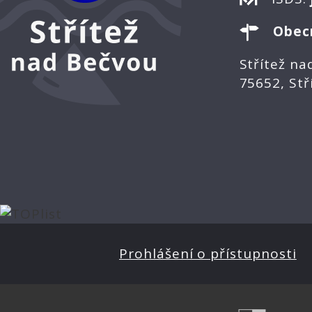
Obec
Střítež na
75652, Stř
Prohlášení o přístupnosti