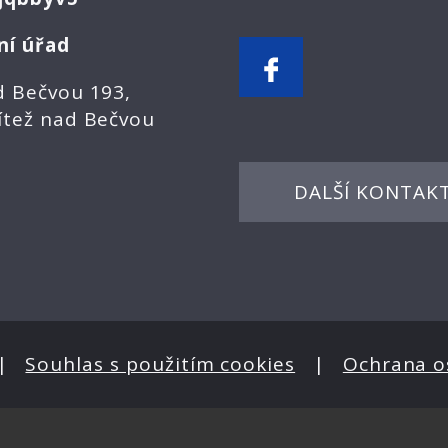
ní úřad
d Bečvou 193,
ítež nad Bečvou
DALŠÍ KONTAK
|
Souhlas s použitím cookies
|
Ochrana o