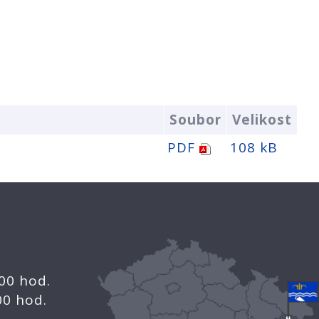
Soubor
Velikost
PDF
108 kB
.00 hod.
.00 hod.