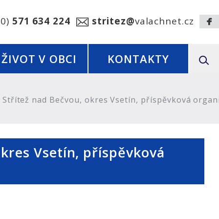
20)
571 634 224
stritez@
valachnet.cz
ŽIVOT V OBCI
KONTAKTY
Střítež nad Bečvou, okres Vsetín, příspěvková organ
okres Vsetín, příspěvková