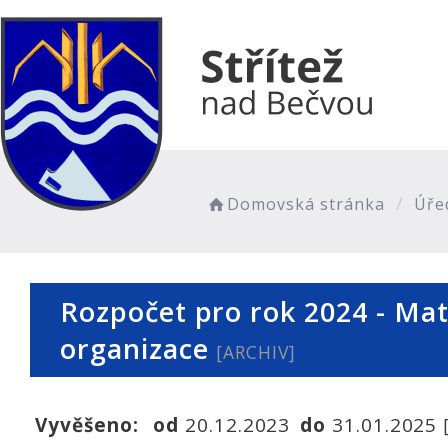
Domovská stránka
Úře
Rozpočet pro rok 2024 - Mat
organizace
[ARCHIV]
Vyvěšeno:
od
20.12.2023
do
31.01.2025