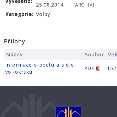
Vyvěšeno:
25.08.2014
[ARCHIV]
Kategorie:
Volby
Přílohy
Název
Soubor
Vel
informace-o-poctu-a-sidle-
PDF
152
vol-okrsku