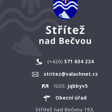
(+420)
571 634 224
stritez@valachnet.cz
ISDS:
jqbbyv5
Obecní úřad
Střítež nad Bečvou 193,