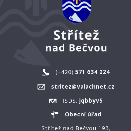
(+420)
571 634 224
stritez@valachnet.cz
ISDS:
jqbbyv5
Obecní úřad
Střítež nad Bečvou 193,