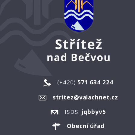
(+420)
571 634 224
stritez@valachnet.cz
ISDS:
jqbbyv5
Obecní úřad