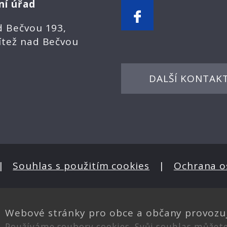
ní úřad
d Bečvou 193,
ítež nad Bečvou
DALŠÍ KONTAK
|
Souhlas s použitím cookies
|
Ochrana o
Webové stránky pro obce a občany provozu
Používáme soubory cookies. Svůj souhlas můžet