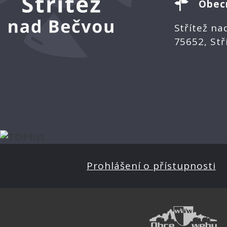
Obec
Střítež na
75652, Stř
Prohlášení o přístupnosti