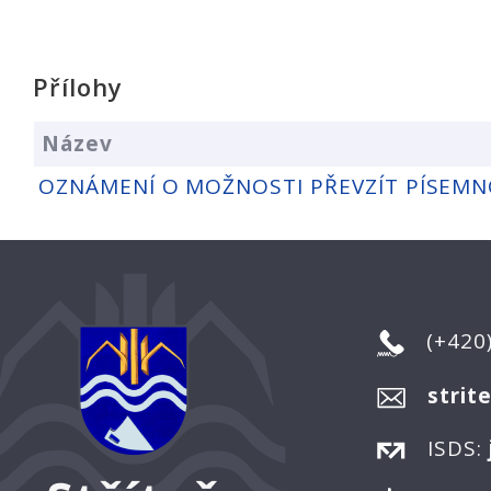
Přílohy
Název
OZNÁMENÍ O MOŽNOSTI PŘEVZÍT PÍSEM
(+420
strit
ISDS: