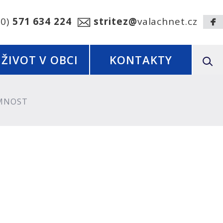
20)
571 634 224
stritez@
valachnet.cz
ŽIVOT V OBCI
KONTAKTY
EMNOST