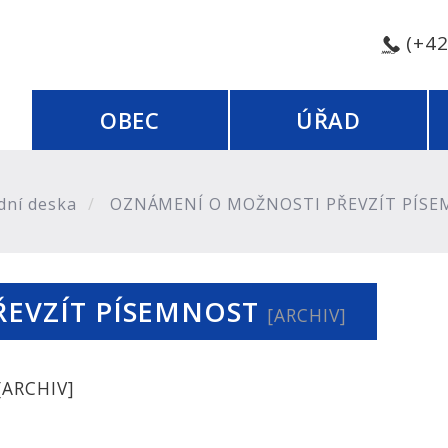
(+4
OBEC
ÚŘAD
dní deska
OZNÁMENÍ O MOŽNOSTI PŘEVZÍT PÍS
ŘEVZÍT PÍSEMNOST
[ARCHIV]
[ARCHIV]