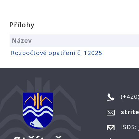
Přílohy
Název
Rozpočtové opatření č. 12025
(+420
strit
ISDS: