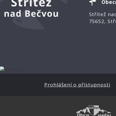
Obec
Střítež na
75652, Stř
Prohlášení o přístupnosti