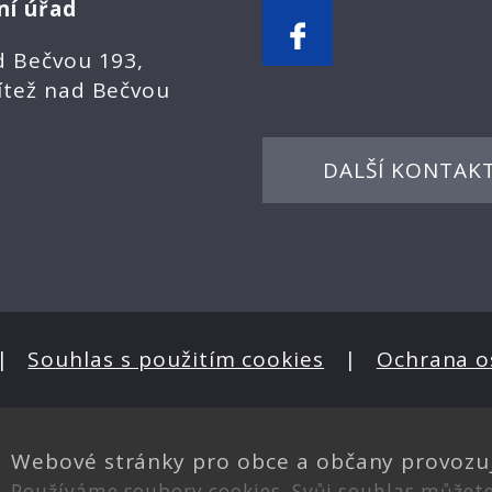
ní úřad
d Bečvou 193,
ítež nad Bečvou
DALŠÍ KONTAK
|
Souhlas s použitím cookies
|
Ochrana o
Webové stránky pro obce a občany provozu
Používáme soubory cookies. Svůj souhlas můžet