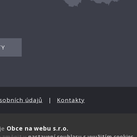
TY
sobních údajů
|
Kontakty
je
Obce na webu s.r.o.
e změnit v
nastavení souhlasu s využitím cookies
.