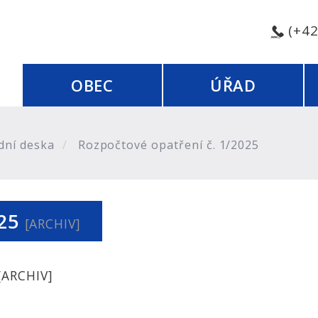
(+4
OBEC
ÚŘAD
dní deska
Rozpočtové opatření č. 1/2025
025
[ARCHIV]
[ARCHIV]