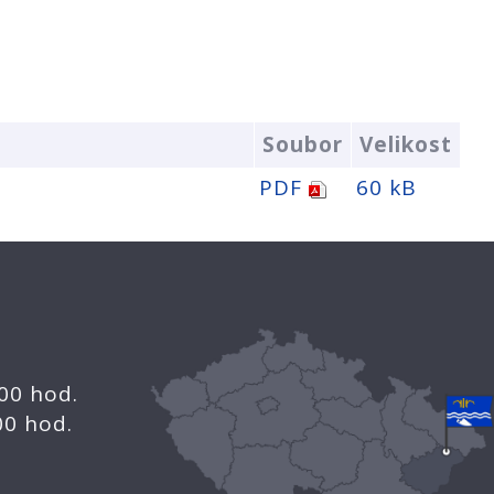
Soubor
Velikost
PDF
60 kB
.00 hod.
.00 hod.