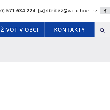
20)
571 634 224
stritez@
valachnet.cz
ŽIVOT V OBCI
KONTAKTY