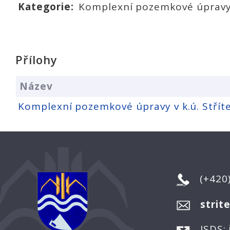
Kategorie:
Komplexní pozemkové úprav
Přílohy
Název
Komplexní pozemkové úpravy v k.ú. Střít
(+420
strit
ISDS: