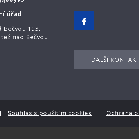
ní úřad
d Bečvou 193,
ítež nad Bečvou
DALŠÍ KONTAK
|
Souhlas s použitím cookies
|
Ochrana o