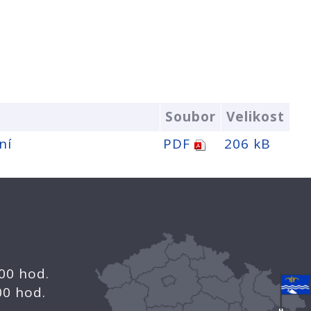
Soubor
Velikost
ní
PDF
206 kB
.00 hod.
.00 hod.