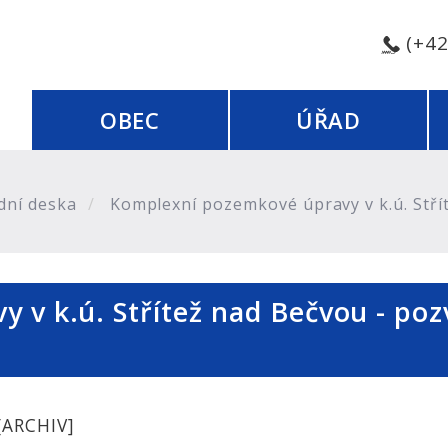
(+4
OBEC
ÚŘAD
dní deska
Komplexní pozemkové úpravy v k.ú. Stří
 v k.ú. Střítež nad Bečvou - poz
[ARCHIV]