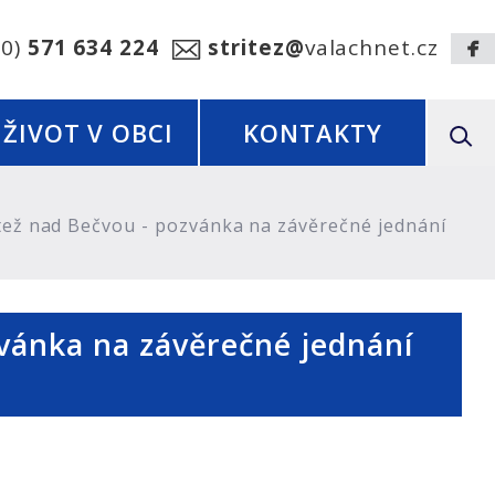
20)
571 634 224
stritez@
valachnet.cz
ŽIVOT V OBCI
KONTAKTY
tež nad Bečvou - pozvánka na závěrečné jednání
vánka na závěrečné jednání