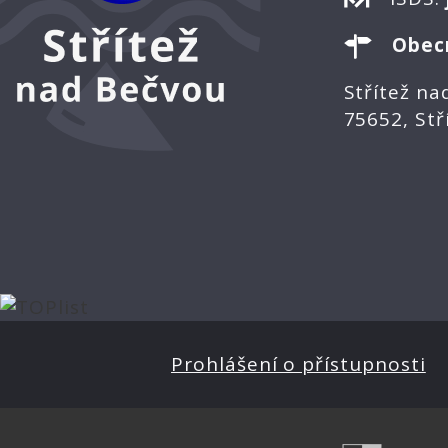
Obec
Střítež na
75652, Stř
Prohlášení o přístupnosti