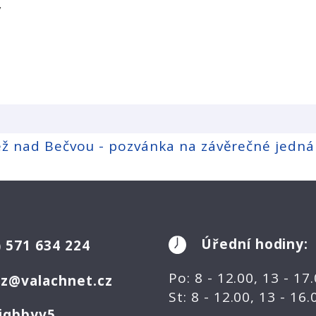
y
ež nad Bečvou - pozvánka na závěrečné jedná
Úřední hodiny:
)
571 634 224
Po: 8 - 12.00, 13 - 17
ez@valachnet.cz
St: 8 - 12.00, 13 - 16
jqbbyv5