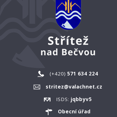
(+420)
571 634 224
stritez@valachnet.cz
ISDS:
jqbbyv5
Obecní úřad