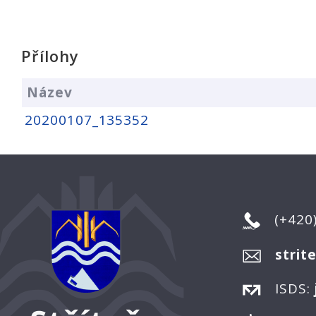
Přílohy
Název
20200107_135352
(+420
strit
ISDS: