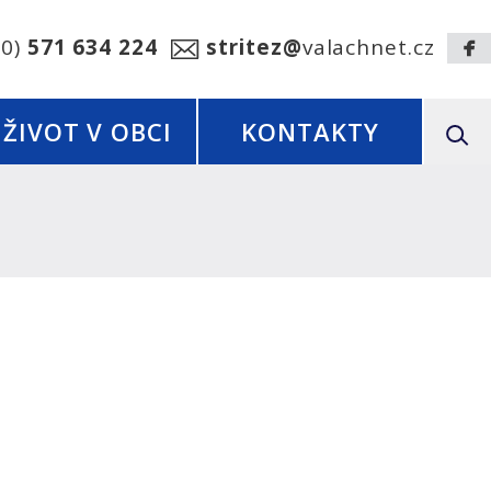
20)
571 634 224
stritez@
valachnet.cz
ŽIVOT V OBCI
KONTAKTY