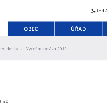
(+4
OBEC
ÚŘAD
dní deska
Výroční zpráva 2019
9 Sb.