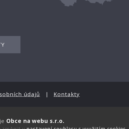
TY
sobních údajů
|
Kontakty
je
Obce na webu s.r.o.
e změnit v
nastavení souhlasu s využitím cookies
.