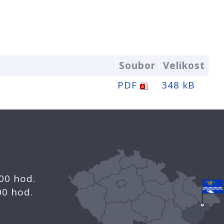
Soubor
Velikost
PDF
348 kB
.00 hod.
.00 hod.