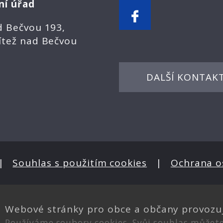
ní úřad
d Bečvou 193,
ítež nad Bečvou
DALŠÍ KONTAK
|
Souhlas s použitím cookies
|
Ochrana o
Webové stránky pro obce a občany provozu
Používáme soubory cookies. Svůj souhlas můžet