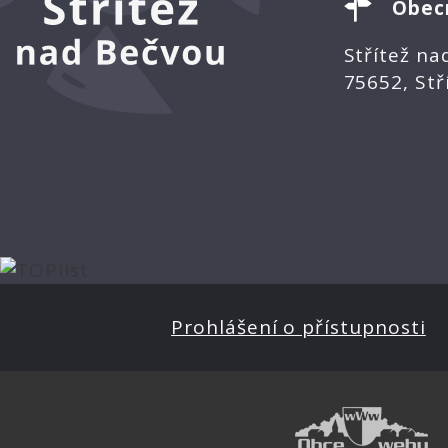
Obec
Střítež na
75652, Stř
Prohlášení o přístupnosti