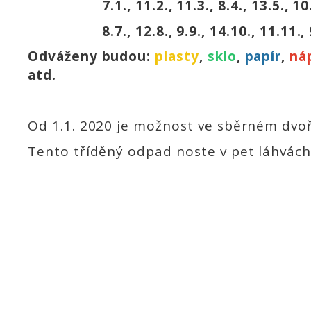
7.1., 11.2., 11.3., 8.4., 13.5., 10.
8.7., 12.8., 9.9., 14.10., 11.11., 9
Odváženy budou:
plasty
,
sklo
,
papír
,
ná
atd.
Od 1.1. 2020 je možnost ve sběrném dvoře
Tento tříděný odpad noste v pet láhvách