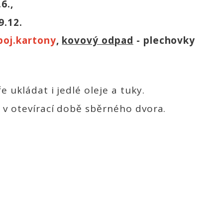
6.,
.12.
poj.kartony
,
kovový odpad
- plechovky
 ukládat i jedlé oleje a tuky.
 v otevírací době sběrného dvora.