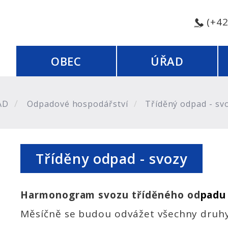
(+4
OBEC
ÚŘAD
AD
Odpadové hospodářství
Tříděný odpad - sv
Tříděny odpad - svozy
Harmonogram svozu tříděného od
padu
Měsíčně se budou odvážet všechny druh