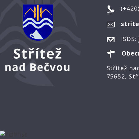
(+420
strit
ISDS:
Obec
Střítež na
75652, Stř