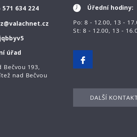
Úřední hodiny:
)
571 634 224
Po: 8 - 12.00, 13 - 17
ez@valachnet.cz
St: 8 - 12.00, 13 - 16
jqbbyv5
ní úřad
d Bečvou 193,
ítež nad Bečvou
DALŠÍ KONTAK