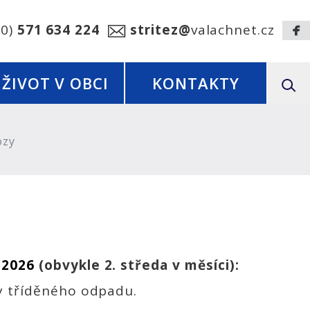
20)
571 634 224
stritez@
valachnet.cz
ŽIVOT V OBCI
KONTAKTY
ozy
 2026
(obvykle 2. středa v měsíci):
y tříděného odpadu.