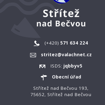
(+420)
571 634 224
stritez@valachnet.cz
ISDS:
jqbbyv5
Obecní úřad
Střítež nad Bečvou 193,
75652, Střítež nad Bečvou