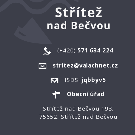
(+420)
571 634 224
stritez@valachnet.cz
ISDS:
jqbbyv5
Obecní úřad
Střítež nad Bečvou 193,
75652, Střítež nad Bečvou